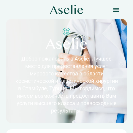
Добро пожаловать в Aselie. Лучшее
место для предоставления услуг
мирового качества в области
косметической и пластической хирургии
в Стамбуле, Турция. Мы гордимся, что
имеем возможность предоставить Вам
услуги высшего класса и превосходные
результаты.